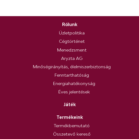
Rólunk
Üzletpolitika
Cégtörténet
Menedzsment
Aryzta AG
Minőségirányítás, élelmiszerbiztonság
Fenntarthatóság
Energiahatékonyság
Éves jelentések
Játék
Termékeink
Termékbemutató
Összetevő kereső