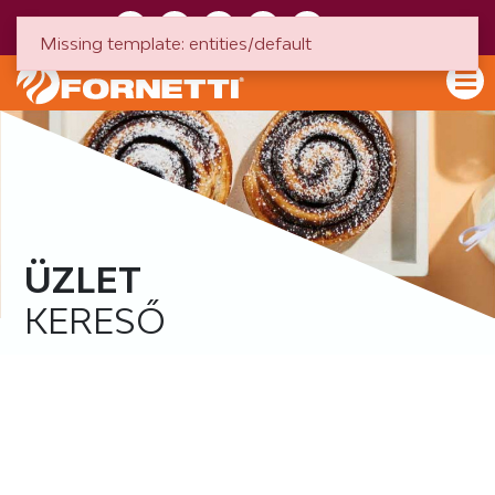
HU
EN
Missing template: entities/default
ÜZLET
KERESŐ