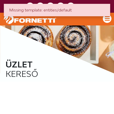
HU
EN
Missing template: entities/default
ÜZLET
KERESŐ