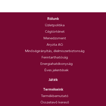
Rólunk
Üzletpolitika
Cégtörténet
Menedzsment
Aryzta AG
Minőségirányítás, élelmiszerbiztonság
Fenntarthatóság
Energiahatékonyság
Éves jelentések
Játék
Termékeink
Termékbemutató
Összetevő kereső