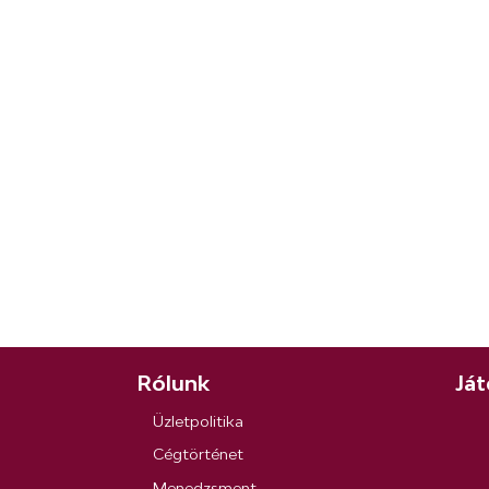
Rólunk
Ját
Üzletpolitika
Cégtörténet
Menedzsment