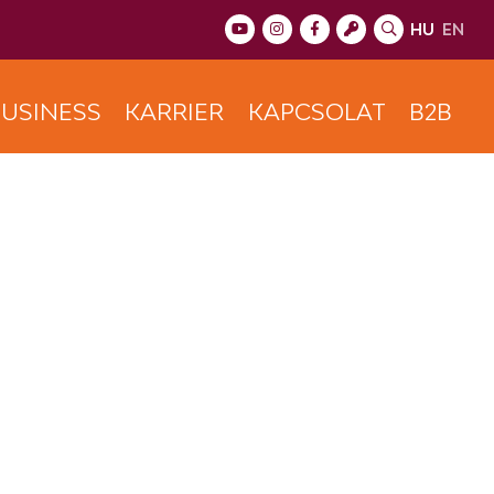
HU
EN
USINESS
KARRIER
KAPCSOLAT
B2B