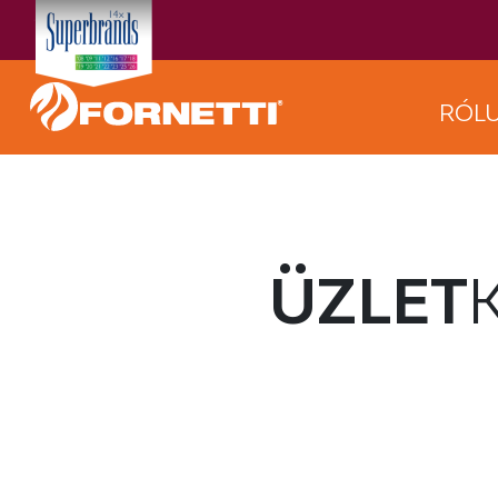
RÓL
ÜZLET