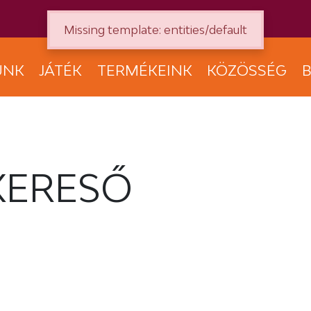
Missing template: entities/default
UNK
JÁTÉK
TERMÉKEINK
KÖZÖSSÉG
B
KERESŐ