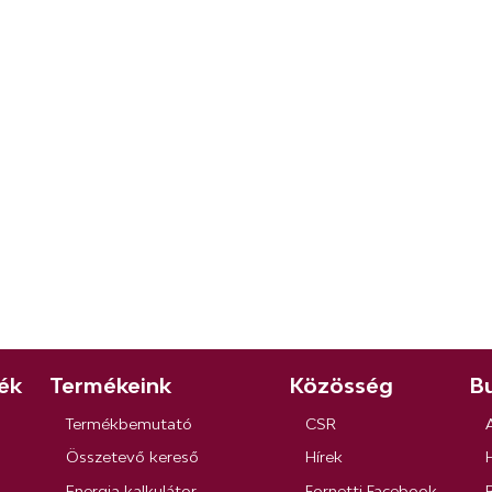
ék
Termékeink
Közösség
Bu
Termékbemutató
CSR
Összetevő kereső
Hírek
Energia kalkulátor
Fornetti Facebook
R