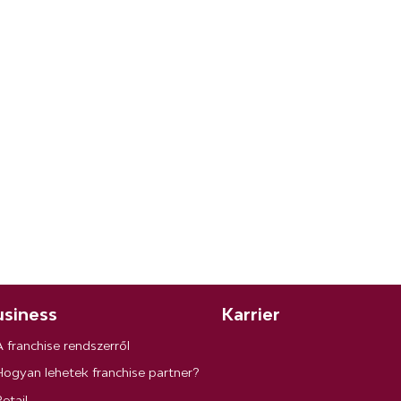
siness
Karrier
A franchise rendszerről
Hogyan lehetek franchise partner?
etail