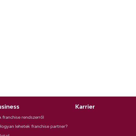
siness
Karrier
A franchise rendszerről
Hogyan lehetek franchise partner?
etail