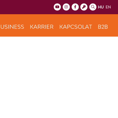
HU
EN
USINESS
KARRIER
KAPCSOLAT
B2B