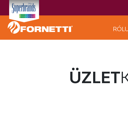
RÓL
ÜZLET