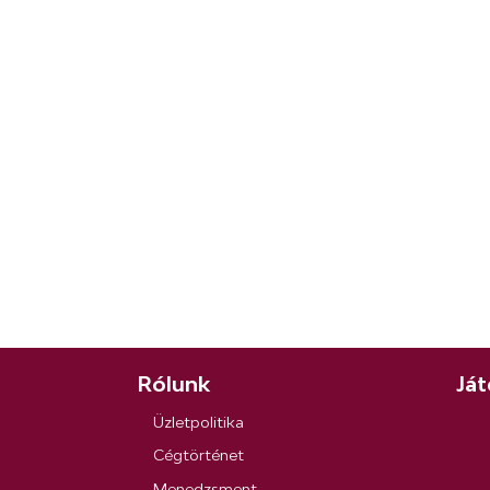
Rólunk
Ját
Üzletpolitika
Cégtörténet
Menedzsment