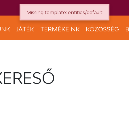
Missing template: entities/default
UNK
JÁTÉK
TERMÉKEINK
KÖZÖSSÉG
B
KERESŐ