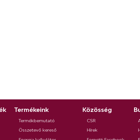
ék
Termékeink
Közösség
Bu
Termékbemutató
CSR
Összetevő kereső
Hírek
Energia kalkulátor
Fornetti Facebook
R