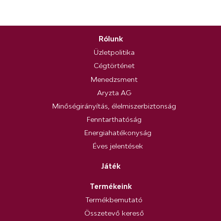
Rólunk
Üzletpolitika
Cégtörténet
Menedzsment
Aryzta AG
Minőségirányítás, élelmiszerbiztonság
Fenntarthatóság
Energiahatékonyság
Éves jelentések
Játék
Termékeink
Termékbemutató
Összetevő kereső