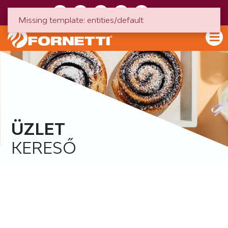
HU
EN
Missing template: entities/default
ÜZLET
KERESŐ