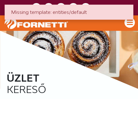
HU
EN
Missing template: entities/default
ÜZLET
KERESŐ