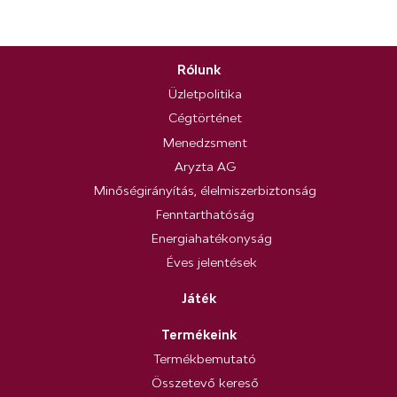
Rólunk
Üzletpolitika
Cégtörténet
Menedzsment
Aryzta AG
Minőségirányítás, élelmiszerbiztonság
Fenntarthatóság
Energiahatékonyság
Éves jelentések
Játék
Termékeink
Termékbemutató
Összetevő kereső