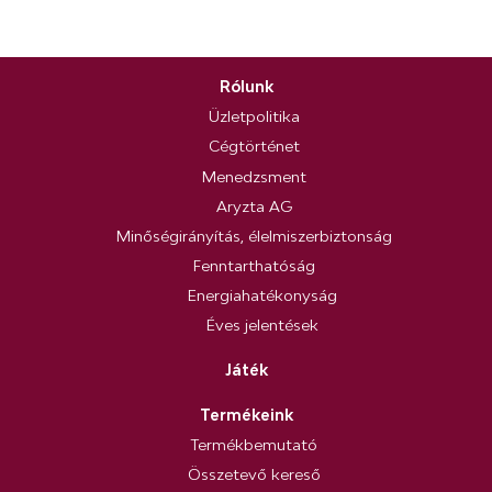
Rólunk
Üzletpolitika
Cégtörténet
Menedzsment
Aryzta AG
Minőségirányítás, élelmiszerbiztonság
Fenntarthatóság
Energiahatékonyság
Éves jelentések
Játék
Termékeink
Termékbemutató
Összetevő kereső