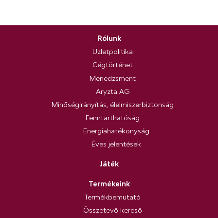
Rólunk
Üzletpolitika
Cégtörténet
Menedzsment
Aryzta AG
Minőségirányítás, élelmiszerbiztonság
Fenntarthatóság
Energiahatékonyság
Éves jelentések
Játék
Termékeink
Termékbemutató
Összetevő kereső