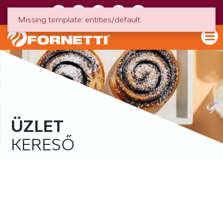
HU
EN
Missing template: entities/default
ÜZLET
KERESŐ