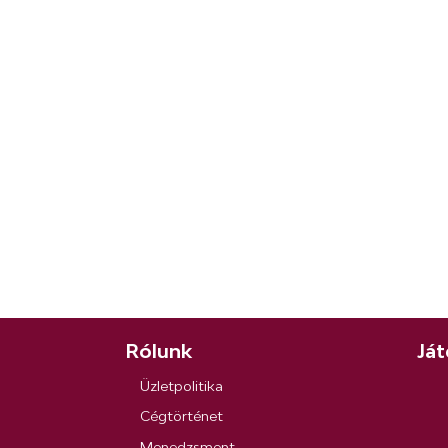
Rólunk
Ját
Üzletpolitika
Cégtörténet
Menedzsment