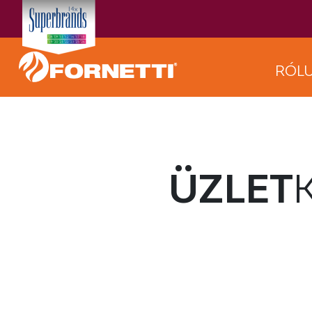
RÓL
ÜZLET