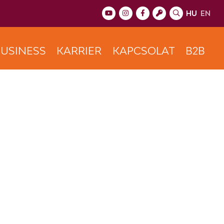
HU
EN
USINESS
KARRIER
KAPCSOLAT
B2B