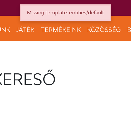
Missing template: entities/default
UNK
JÁTÉK
TERMÉKEINK
KÖZÖSSÉG
B
KERESŐ