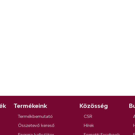
ék
Termékeink
Közösség
Bu
Termékbemutató
CSR
Összetevő kereső
Hírek
Energia kalkulátor
Fornetti Facebook
R