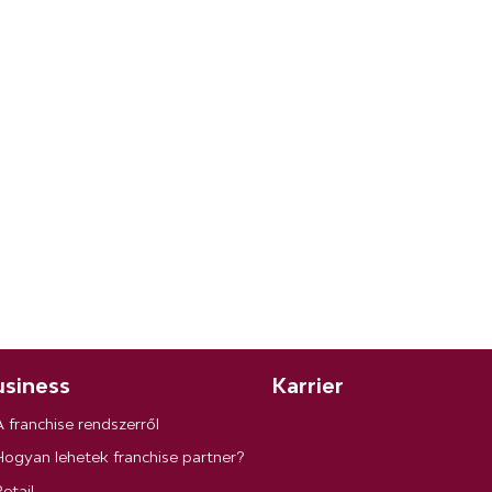
siness
Karrier
A franchise rendszerről
Hogyan lehetek franchise partner?
etail