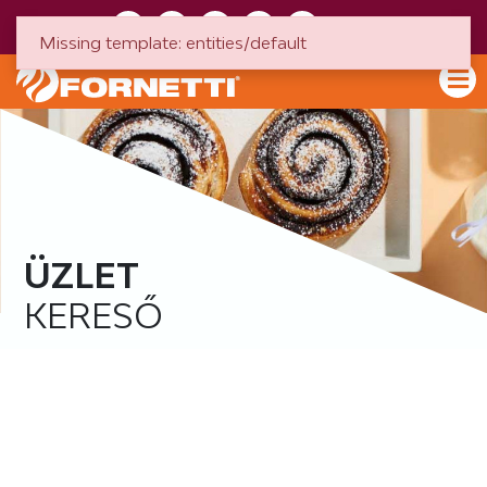
HU
EN
Missing template: entities/default
ÜZLET
KERESŐ