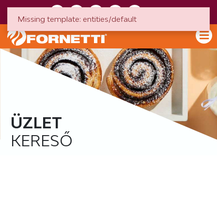
HU
EN
Missing template: entities/default
ÜZLET
KERESŐ