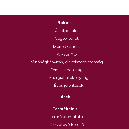
Rólunk
Üzletpolitika
Cégtörténet
Menedzsment
Aryzta AG
Minőségirányítás, élelmiszerbiztonság
Fenntarthatóság
Energiahatékonyság
Éves jelentések
Játék
Termékeink
Termékbemutató
Összetevő kereső