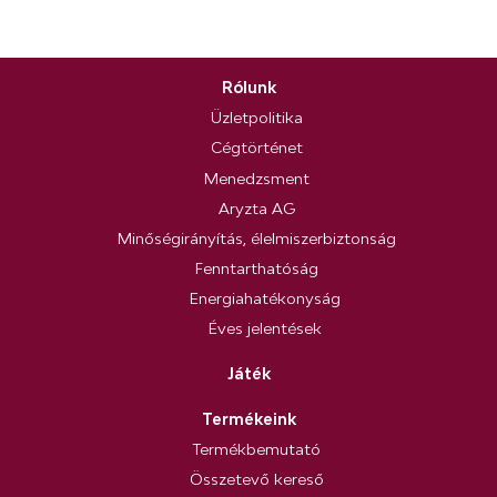
Rólunk
Üzletpolitika
Cégtörténet
Menedzsment
Aryzta AG
Minőségirányítás, élelmiszerbiztonság
Fenntarthatóság
Energiahatékonyság
Éves jelentések
Játék
Termékeink
Termékbemutató
Összetevő kereső