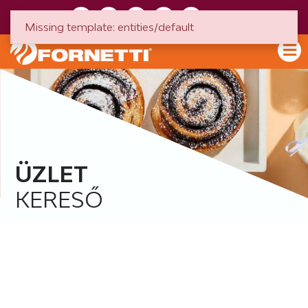
HU
EN
Missing template: entities/default
ÜZLET
KERESŐ