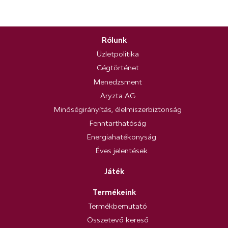
Rólunk
Üzletpolitika
Cégtörténet
Menedzsment
Aryzta AG
Minőségirányítás, élelmiszerbiztonság
Fenntarthatóság
Energiahatékonyság
Éves jelentések
Játék
Termékeink
Termékbemutató
Összetevő kereső