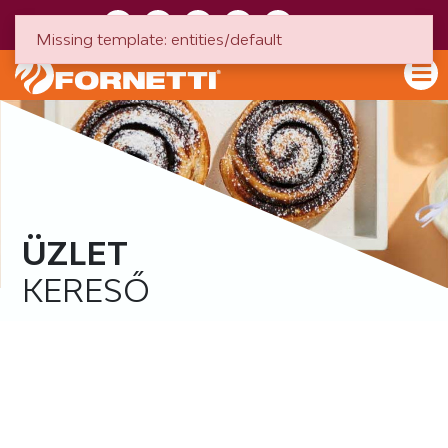
HU
EN
Missing template: entities/default
ÜZLET
KERESŐ