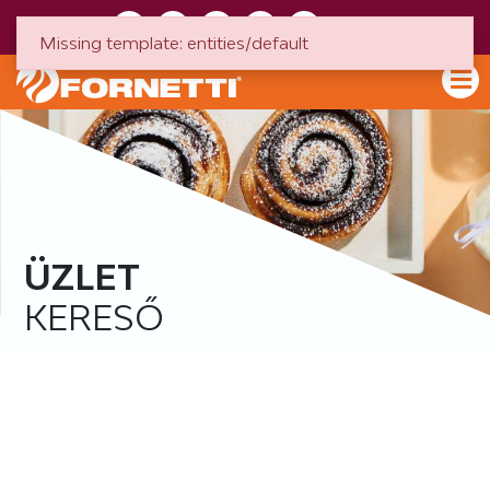
HU
EN
Missing template: entities/default
ÜZLET
KERESŐ