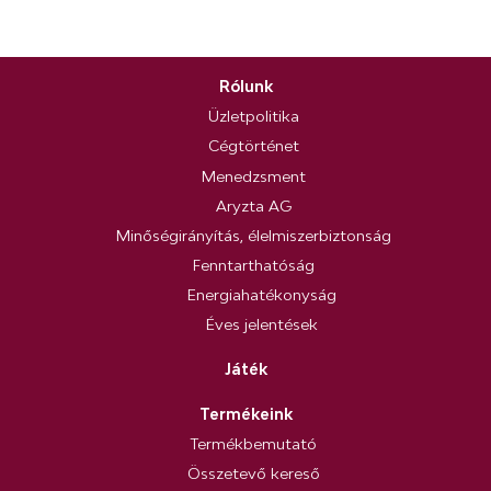
Rólunk
Üzletpolitika
Cégtörténet
Menedzsment
Aryzta AG
Minőségirányítás, élelmiszerbiztonság
Fenntarthatóság
Energiahatékonyság
Éves jelentések
Játék
Termékeink
Termékbemutató
Összetevő kereső