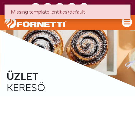
HU
EN
Missing template: entities/default
ÜZLET
KERESŐ