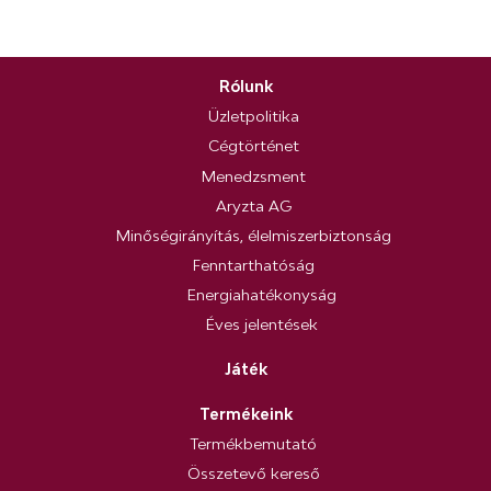
Rólunk
Üzletpolitika
Cégtörténet
Menedzsment
Aryzta AG
Minőségirányítás, élelmiszerbiztonság
Fenntarthatóság
Energiahatékonyság
Éves jelentések
Játék
Termékeink
Termékbemutató
Összetevő kereső