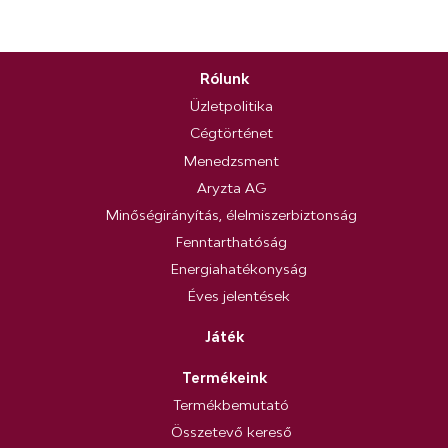
Rólunk
Üzletpolitika
Cégtörténet
Menedzsment
Aryzta AG
Minőségirányítás, élelmiszerbiztonság
Fenntarthatóság
Energiahatékonyság
Éves jelentések
Játék
Termékeink
Termékbemutató
Összetevő kereső