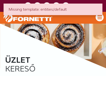
HU
EN
Missing template: entities/default
ÜZLET
KERESŐ