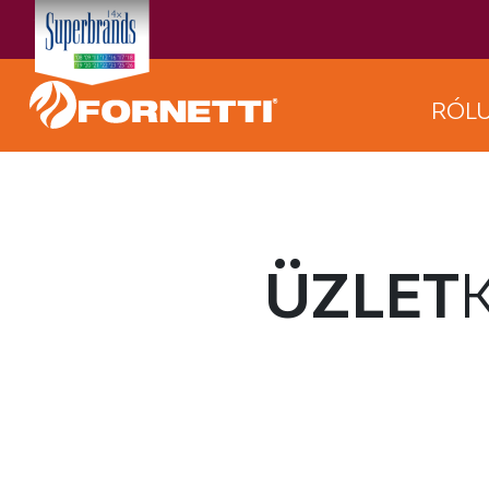
RÓL
ÜZLET