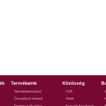
ék
Termékeink
Közösség
Bu
Termékbemutató
CSR
Összetevő kereső
Hírek
Energia kalkulátor
Fornetti Facebook
R