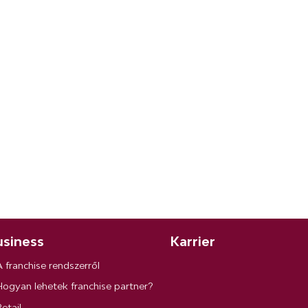
siness
Karrier
A franchise rendszerről
Hogyan lehetek franchise partner?
etail