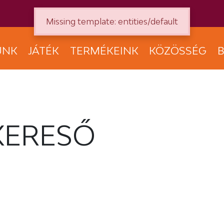
Missing template: entities/default
UNK
JÁTÉK
TERMÉKEINK
KÖZÖSSÉG
B
KERESŐ