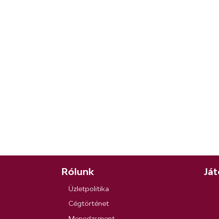
Rólunk
Ját
Üzletpolitika
Cégtörténet
Menedzsment