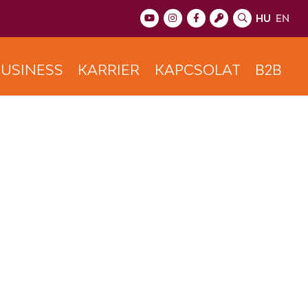
HU
EN
USINESS
KARRIER
KAPCSOLAT
B2B