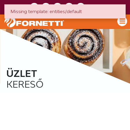
HU
EN
Missing template: entities/default
ÜZLET
KERESŐ