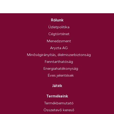
Rólunk
Üzletpolitika
Cégtörténet
Menedzsment
Aryzta AG
Minőségirányítás, élelmiszerbiztonság
Fenntarthatóság
Energiahatékonyság
Éves jelentések
Játék
Termékeink
Termékbemutató
Összetevő kereső