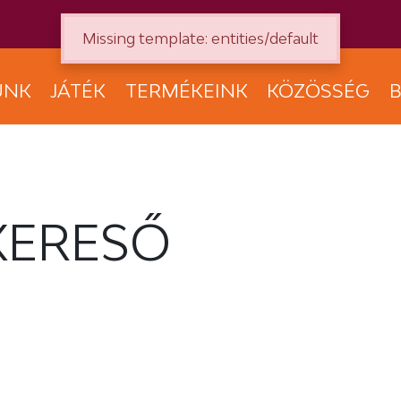
Missing template: entities/default
UNK
JÁTÉK
TERMÉKEINK
KÖZÖSSÉG
B
KERESŐ