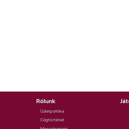
Rólunk
Ját
Üzletpolitika
Cégtörténet
Menedzsment