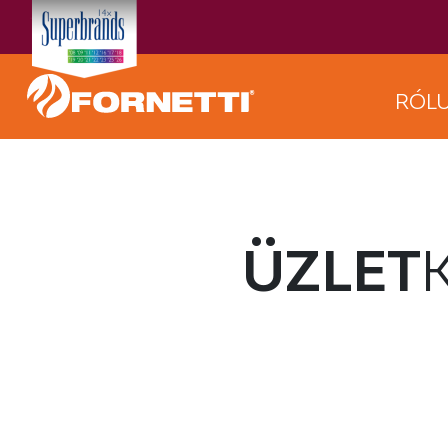
RÓL
ÜZLET