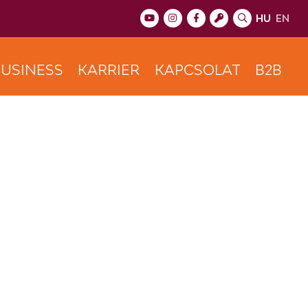
HU
EN
USINESS
KARRIER
KAPCSOLAT
B2B