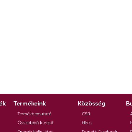
ék
Termékeink
Közösség
Bu
Termékbemutató
CSR
Összetevő kereső
Hírek
Energia kalkulátor
Fornetti Facebook
R