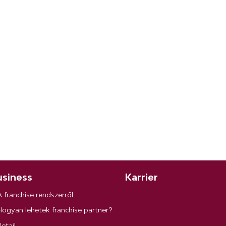
siness
Karrier
A franchise rendszerről
Hogyan lehetek franchise partner?
etail