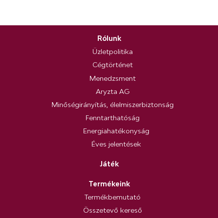
Rólunk
Üzletpolitika
Cégtörténet
Menedzsment
Aryzta AG
Minőségirányítás, élelmiszerbiztonság
Fenntarthatóság
Energiahatékonyság
Éves jelentések
Játék
Termékeink
Termékbemutató
Összetevő kereső