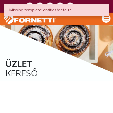
HU
EN
Missing template: entities/default
ÜZLET
KERESŐ