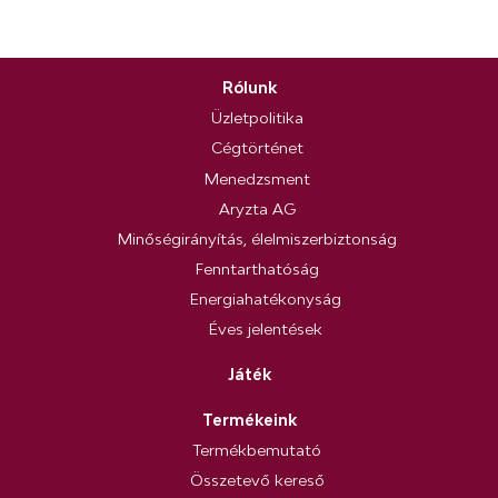
Rólunk
Üzletpolitika
Cégtörténet
Menedzsment
Aryzta AG
Minőségirányítás, élelmiszerbiztonság
Fenntarthatóság
Energiahatékonyság
Éves jelentések
Játék
Termékeink
Termékbemutató
Összetevő kereső