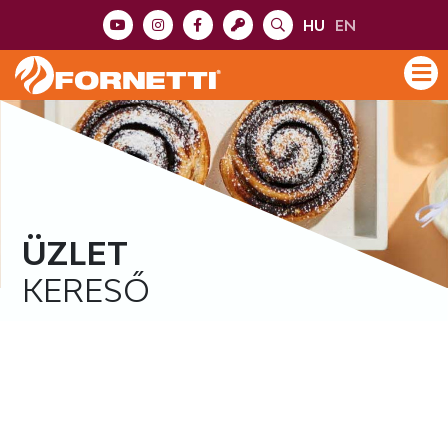
HU
EN
ÜZLET
KERESŐ