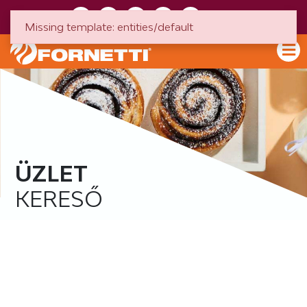
HU
EN
Missing template: entities/default
ÜZLET
KERESŐ