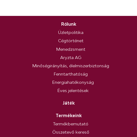
Rólunk
Üzletpolitika
Cégtörténet
Menedzsment
Aryzta AG
Minőségirányítás, élelmiszerbiztonság
Fenntarthatóság
Energiahatékonyság
Éves jelentések
Játék
Termékeink
Termékbemutató
Összetevő kereső