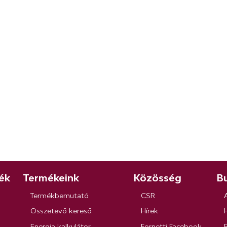
ék
Termékeink
Közösség
Bu
Termékbemutató
CSR
Összetevő kereső
Hírek
Energia kalkulátor
Fornetti Facebook
R