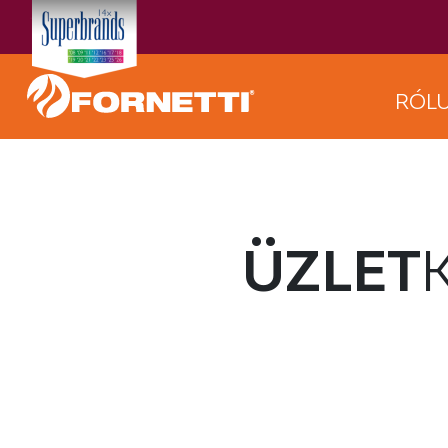
RÓL
ÜZLET