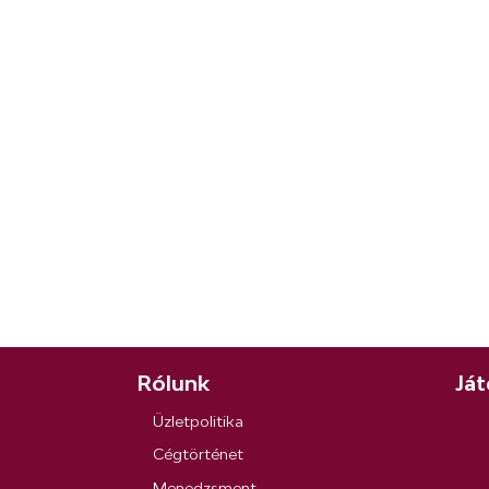
Rólunk
Ját
Üzletpolitika
Cégtörténet
Menedzsment