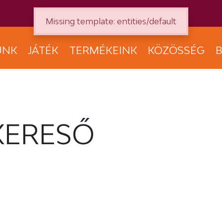
Missing template: entities/default
UNK
JÁTÉK
TERMÉKEINK
KÖZÖSSÉG
B
KERESŐ