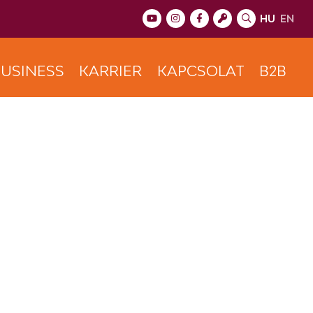
HU
EN
USINESS
KARRIER
KAPCSOLAT
B2B