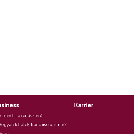
siness
Karrier
A franchise rendszerről
Hogyan lehetek franchise partner?
etail