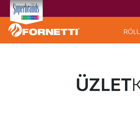
RÓL
ÜZLET