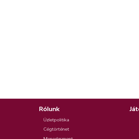
Rólunk
Ját
Üzletpolitika
Cégtörténet
Menedzsment