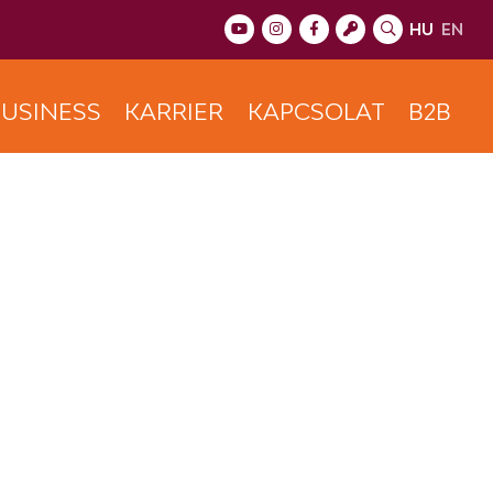
HU
EN
USINESS
KARRIER
KAPCSOLAT
B2B