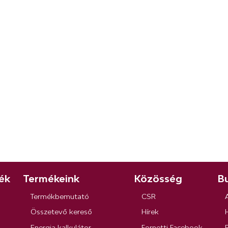
ék
Termékeink
Közösség
Bu
Termékbemutató
CSR
Összetevő kereső
Hírek
Energia kalkulátor
Fornetti Facebook
R