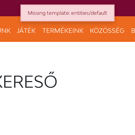
Missing template: entities/default
UNK
JÁTÉK
TERMÉKEINK
KÖZÖSSÉG
B
KERESŐ