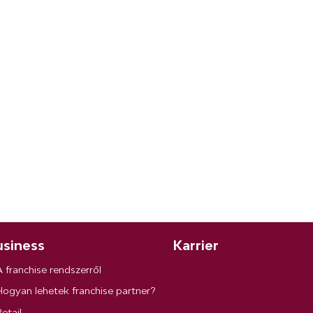
siness
Karrier
A franchise rendszerről
Hogyan lehetek franchise partner?
etail