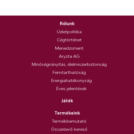
Rólunk
Üzletpolitika
Cégtörténet
Menedzsment
Aryzta AG
Minőségirányítás, élelmiszerbiztonság
Fenntarthatóság
Energiahatékonyság
Éves jelentések
Játék
Termékeink
Termékbemutató
Összetevő kereső