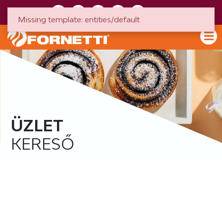
HU
EN
Missing template: entities/default
ÜZLET
KERESŐ