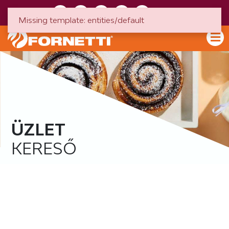
HU
EN
Missing template: entities/default
ÜZLET
KERESŐ