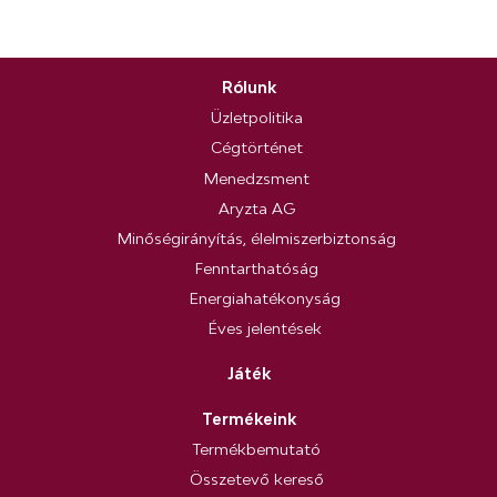
Rólunk
Üzletpolitika
Cégtörténet
Menedzsment
Aryzta AG
Minőségirányítás, élelmiszerbiztonság
Fenntarthatóság
Energiahatékonyság
Éves jelentések
Játék
Termékeink
Termékbemutató
Összetevő kereső