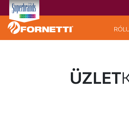
RÓL
ÜZLET