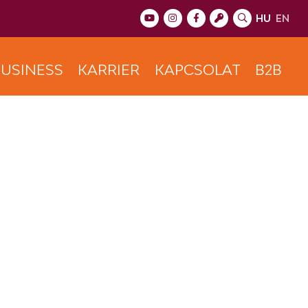
HU
EN
USINESS
KARRIER
KAPCSOLAT
B2B