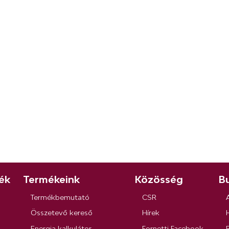
ék
Termékeink
Közösség
Bu
Termékbemutató
CSR
Összetevő kereső
Hírek
Energia kalkulátor
Fornetti Facebook
R