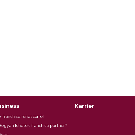
siness
Karrier
A franchise rendszerről
Hogyan lehetek franchise partner?
etail