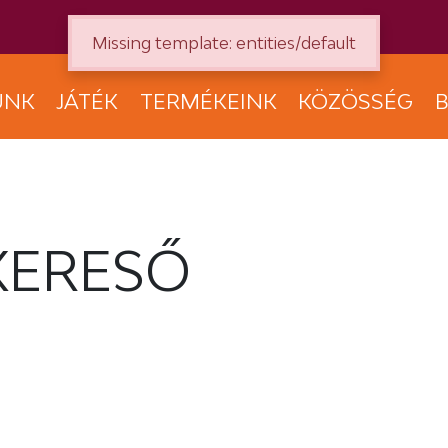
Missing template: entities/default
UNK
JÁTÉK
TERMÉKEINK
KÖZÖSSÉG
B
KERESŐ