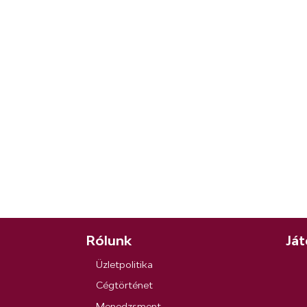
Rólunk
Ját
Üzletpolitika
Cégtörténet
Menedzsment