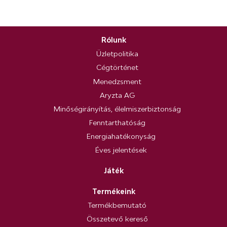
Rólunk
Üzletpolitika
Cégtörténet
Menedzsment
Aryzta AG
Minőségirányítás, élelmiszerbiztonság
Fenntarthatóság
Energiahatékonyság
Éves jelentések
Játék
Termékeink
Termékbemutató
Összetevő kereső