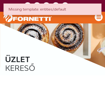
HU
EN
Missing template: entities/default
ÜZLET
KERESŐ