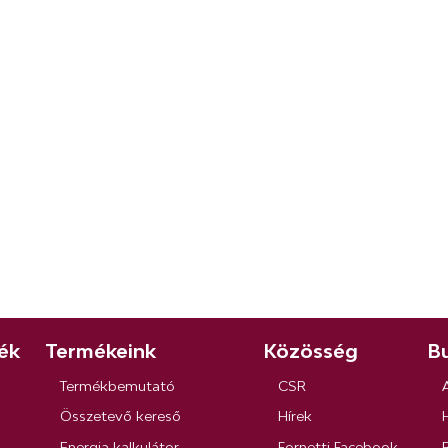
ék
Termékeink
Közösség
Bu
Termékbemutató
CSR
Összetevő kereső
Hírek
Energia kalkulátor
Fornetti Facebook
R