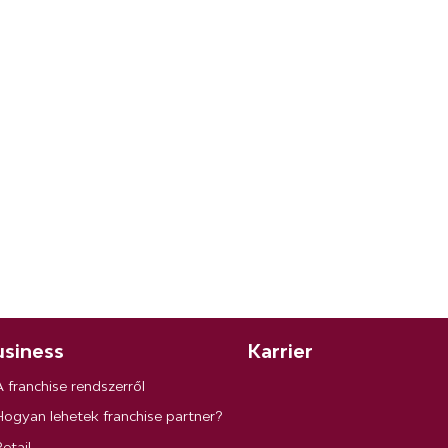
siness
Karrier
A franchise rendszerről
Hogyan lehetek franchise partner?
etail