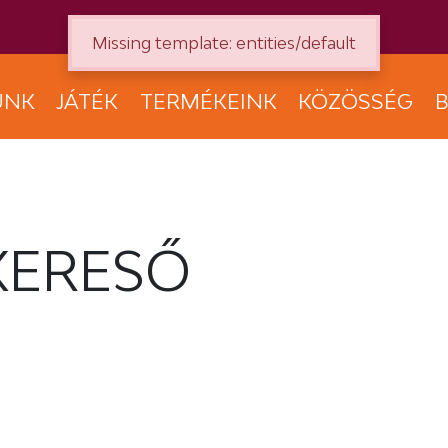
Missing template: entities/default
UNK
JÁTÉK
TERMÉKEINK
KÖZÖSSÉG
B
KERESŐ