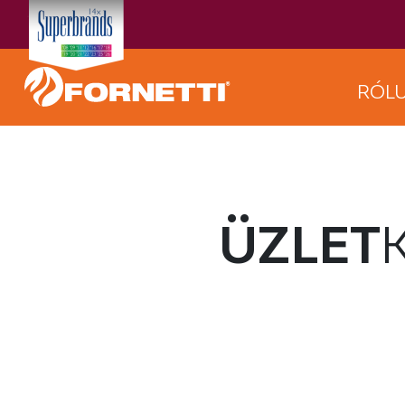
RÓL
ÜZLET