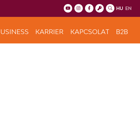
HU
EN
USINESS
KARRIER
KAPCSOLAT
B2B