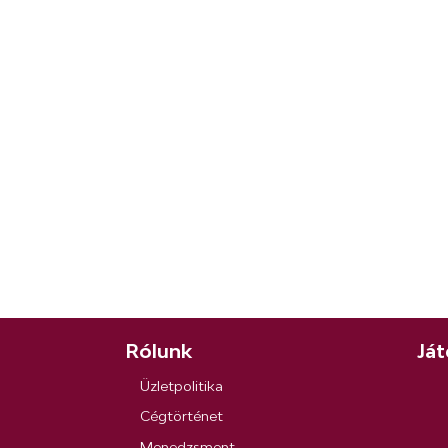
Rólunk
Ját
Üzletpolitika
Cégtörténet
Menedzsment