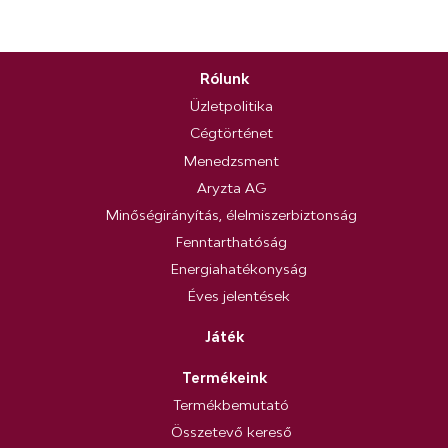
Rólunk
Üzletpolitika
Cégtörténet
Menedzsment
Aryzta AG
Minőségirányítás, élelmiszerbiztonság
Fenntarthatóság
Energiahatékonyság
Éves jelentések
Játék
Termékeink
Termékbemutató
Összetevő kereső