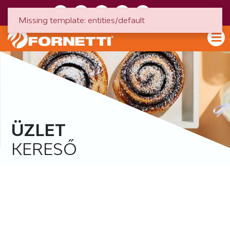
HU
EN
Missing template: entities/default
ÜZLET
KERESŐ