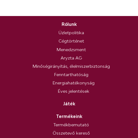
Rólunk
Üzletpolitika
Cégtörténet
Menedzsment
Aryzta AG
Minőségirányítás, élelmiszerbiztonság
Fenntarthatóság
Energiahatékonyság
Éves jelentések
Játék
Termékeink
Termékbemutató
Összetevő kereső