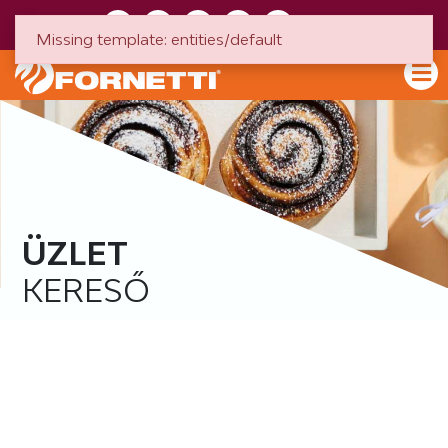
HU
EN
Missing template: entities/default
ÜZLET
KERESŐ