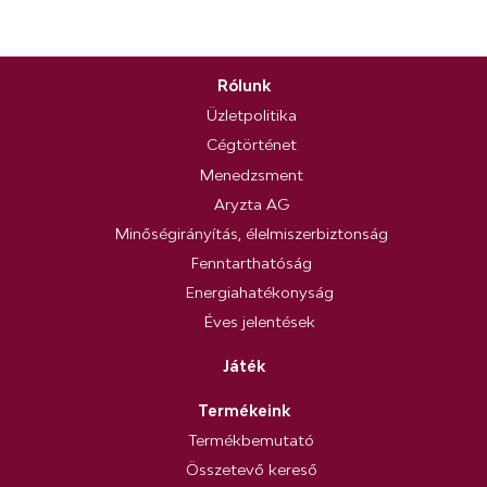
Rólunk
Üzletpolitika
Cégtörténet
Menedzsment
Aryzta AG
Minőségirányítás, élelmiszerbiztonság
Fenntarthatóság
Energiahatékonyság
Éves jelentések
Játék
Termékeink
Termékbemutató
Összetevő kereső