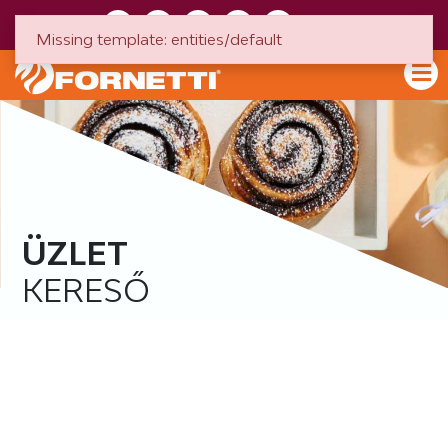
HU
EN
Missing template: entities/default
ÜZLET
KERESŐ