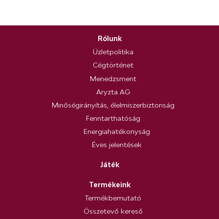
Rólunk
Üzletpolitika
Cégtörténet
Menedzsment
Aryzta AG
Minőségirányítás, élelmiszerbiztonság
Fenntarthatóság
Energiahatékonyság
Éves jelentések
Játék
Termékeink
Termékbemutató
Összetevő kereső