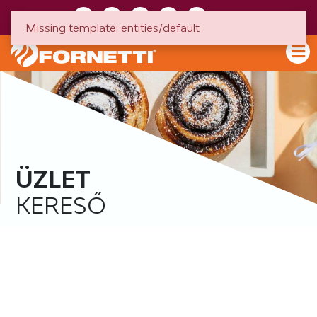
HU
EN
Missing template: entities/default
ÜZLET
KERESŐ