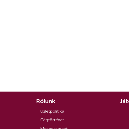
Rólunk
Ját
Üzletpolitika
Cégtörténet
Menedzsment