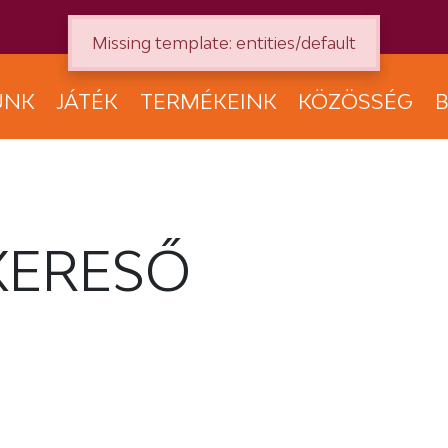
Missing template: entities/default
UNK
JÁTÉK
TERMÉKEINK
KÖZÖSSÉG
B
KERESŐ