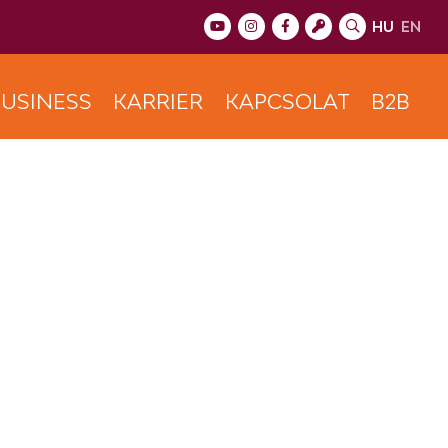
HU
EN
USINESS
KARRIER
KAPCSOLAT
B2B