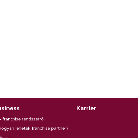
siness
Karrier
A franchise rendszerről
Hogyan lehetek franchise partner?
etail