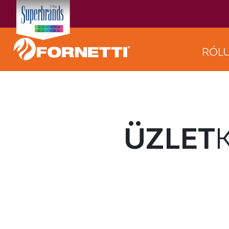
RÓL
ÜZLET