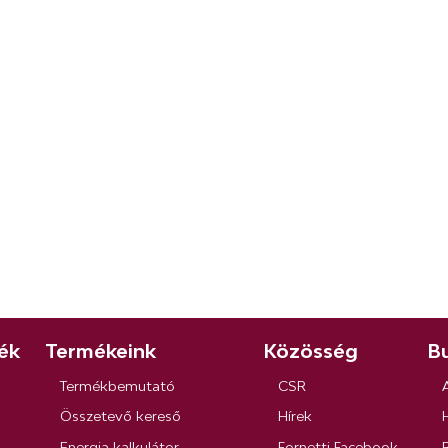
ék
Termékeink
Közösség
Bu
Termékbemutató
CSR
Összetevő kereső
Hírek
Energia kalkulátor
Fornetti Facebook
R