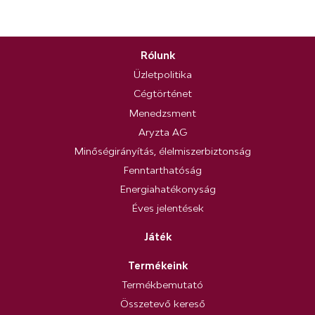
Rólunk
Üzletpolitika
Cégtörténet
Menedzsment
Aryzta AG
Minőségirányítás, élelmiszerbiztonság
Fenntarthatóság
Energiahatékonyság
Éves jelentések
Játék
Termékeink
Termékbemutató
Összetevő kereső