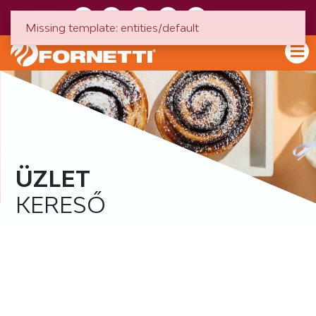
HU
EN
Missing template: entities/default
ÜZLET
KERESŐ