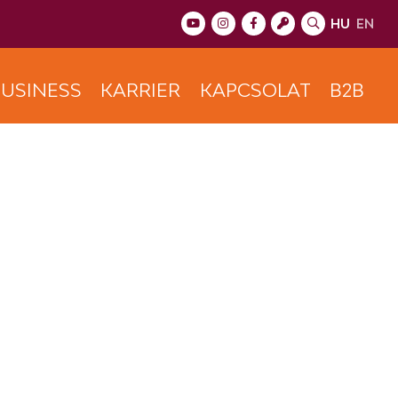
HU
EN
USINESS
KARRIER
KAPCSOLAT
B2B