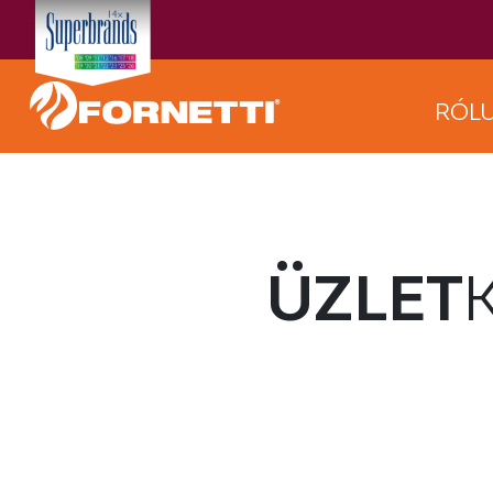
RÓL
ÜZLET