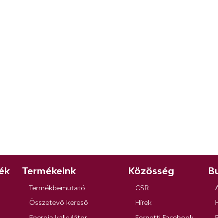
ék
Termékeink
Közösség
Bu
Termékbemutató
CSR
Összetevő kereső
Hírek
Energia kalkulátor
Fornetti Facebook
R