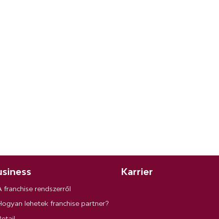
siness
Karrier
A franchise rendszerről
Hogyan lehetek franchise partner?
etail