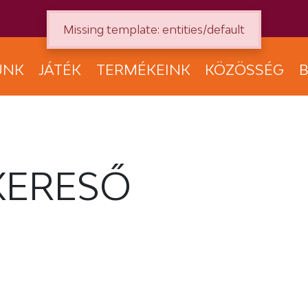
Missing template: entities/default
UNK
JÁTÉK
TERMÉKEINK
KÖZÖSSÉG
B
KERESŐ