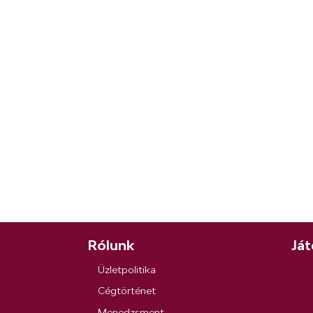
Rólunk
Ját
Üzletpolitika
Cégtörténet
Menedzsment