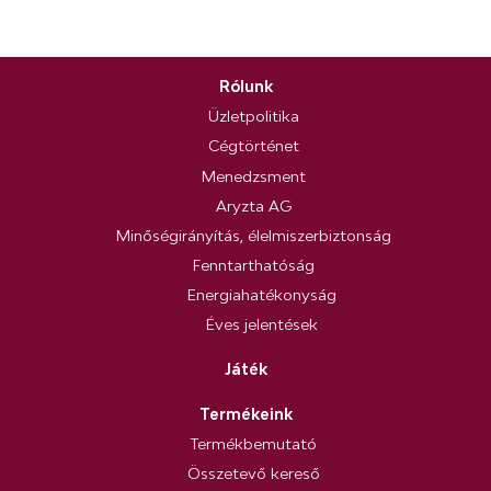
Rólunk
Üzletpolitika
Cégtörténet
Menedzsment
Aryzta AG
Minőségirányítás, élelmiszerbiztonság
Fenntarthatóság
Energiahatékonyság
Éves jelentések
Játék
Termékeink
Termékbemutató
Összetevő kereső