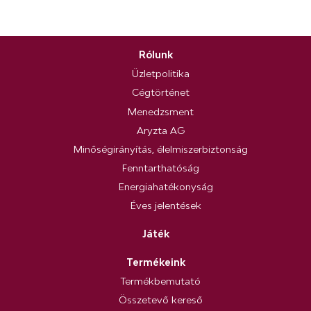
Rólunk
Üzletpolitika
Cégtörténet
Menedzsment
Aryzta AG
Minőségirányítás, élelmiszerbiztonság
Fenntarthatóság
Energiahatékonyság
Éves jelentések
Játék
Termékeink
Termékbemutató
Összetevő kereső