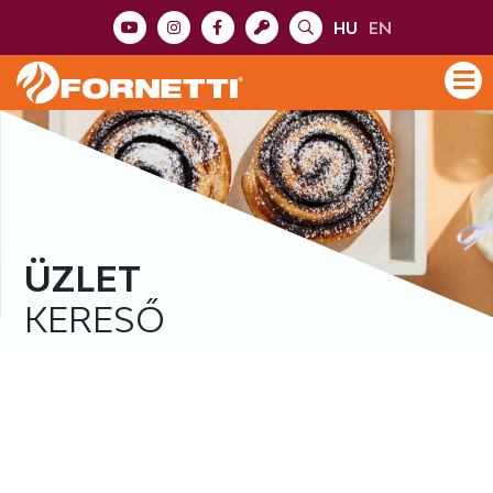
HU
EN
ÜZLET
KERESŐ