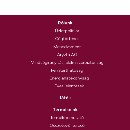
Rólunk
Üzletpolitika
Cégtörténet
Menedzsment
Aryzta AG
Minőségirányítás, élelmiszerbiztonság
Fenntarthatóság
Energiahatékonyság
Éves jelentések
Játék
Termékeink
Termékbemutató
Összetevő kereső