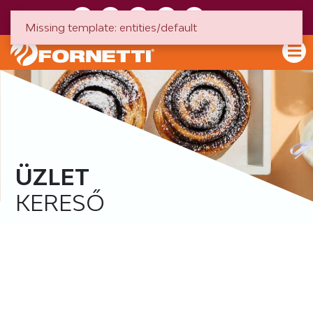
HU
EN
Missing template: entities/default
ÜZLET
KERESŐ