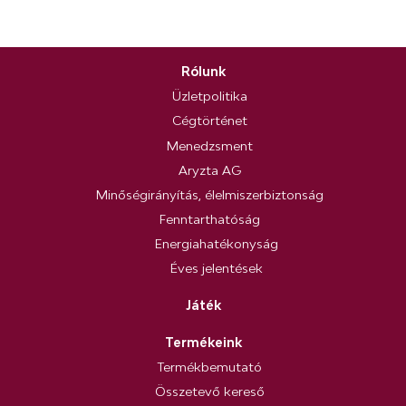
Rólunk
Üzletpolitika
Cégtörténet
Menedzsment
Aryzta AG
Minőségirányítás, élelmiszerbiztonság
Fenntarthatóság
Energiahatékonyság
Éves jelentések
Játék
Termékeink
Termékbemutató
Összetevő kereső