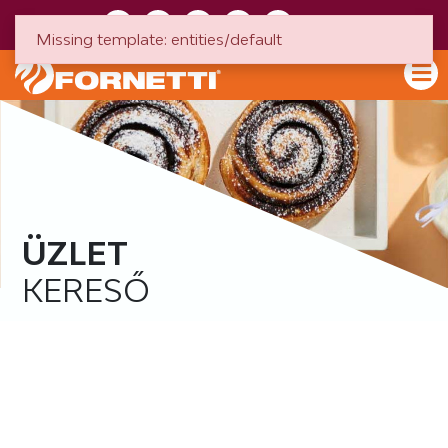
HU
EN
Missing template: entities/default
ÜZLET
KERESŐ