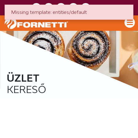
HU
EN
Missing template: entities/default
ÜZLET
KERESŐ