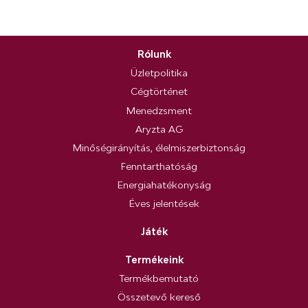
Rólunk
Üzletpolitika
Cégtörténet
Menedzsment
Aryzta AG
Minőségirányítás, élelmiszerbiztonság
Fenntarthatóság
Energiahatékonyság
Éves jelentések
Játék
Termékeink
Termékbemutató
Összetevő kereső