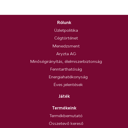
Rólunk
Üzletpolitika
Cégtörténet
Menedzsment
Aryzta AG
Minőségirányítás, élelmiszerbiztonság
Fenntarthatóság
Energiahatékonyság
Éves jelentések
Játék
Termékeink
Termékbemutató
Összetevő kereső