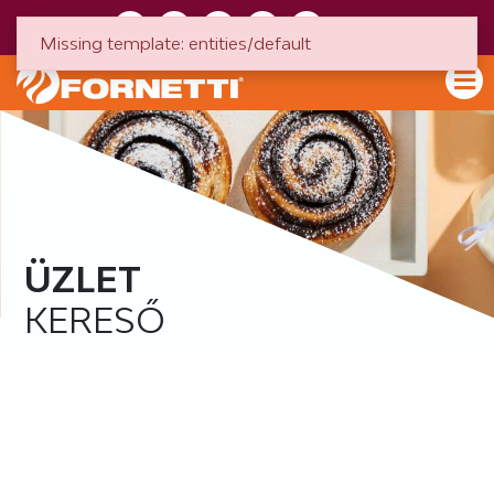
HU
EN
Missing template: entities/default
ÜZLET
KERESŐ