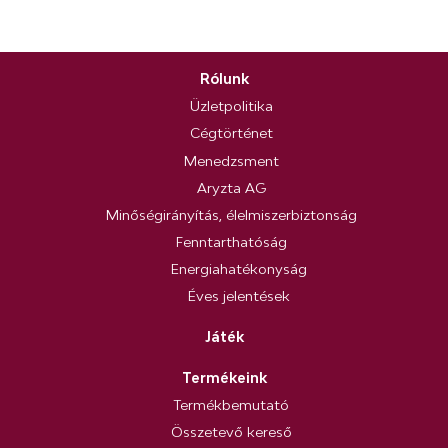
Rólunk
Üzletpolitika
Cégtörténet
Menedzsment
Aryzta AG
Minőségirányítás, élelmiszerbiztonság
Fenntarthatóság
Energiahatékonyság
Éves jelentések
Játék
Termékeink
Termékbemutató
Összetevő kereső