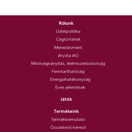
Rólunk
Üzletpolitika
Cégtörténet
Menedzsment
Aryzta AG
Minőségirányítás, élelmiszerbiztonság
Fenntarthatóság
Energiahatékonyság
Éves jelentések
Játék
Termékeink
Termékbemutató
Összetevő kereső