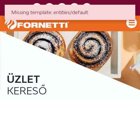
HU
EN
Missing template: entities/default
ÜZLET
KERESŐ