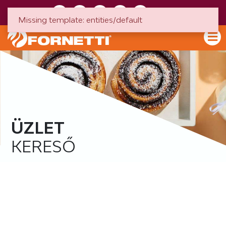
HU
EN
Missing template: entities/default
ÜZLET
KERESŐ