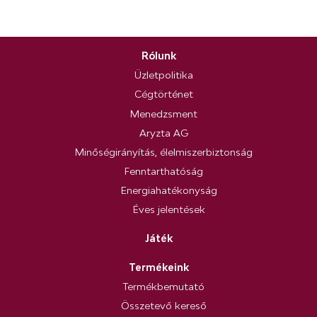
Rólunk
Üzletpolitika
Cégtörténet
Menedzsment
Aryzta AG
Minőségirányítás, élelmiszerbiztonság
Fenntarthatóság
Energiahatékonyság
Éves jelentések
Játék
Termékeink
Termékbemutató
Összetevő kereső