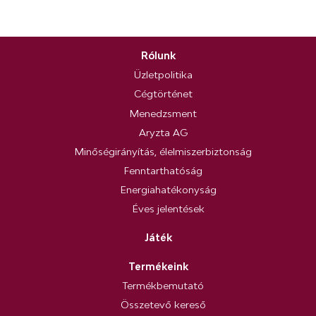
Rólunk
Üzletpolitika
Cégtörténet
Menedzsment
Aryzta AG
Minőségirányítás, élelmiszerbiztonság
Fenntarthatóság
Energiahatékonyság
Éves jelentések
Játék
Termékeink
Termékbemutató
Összetevő kereső