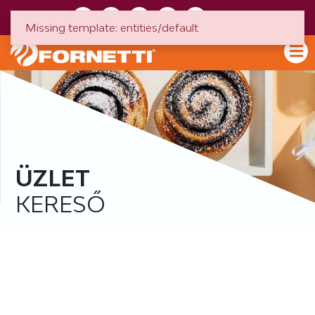
HU
EN
Missing template: entities/default
ÜZLET
KERESŐ