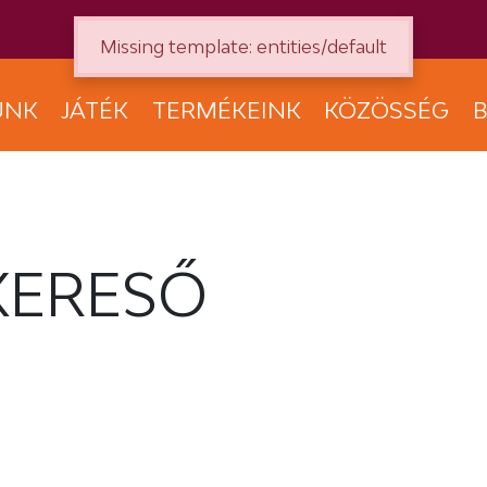
Missing template: entities/default
UNK
JÁTÉK
TERMÉKEINK
KÖZÖSSÉG
B
KERESŐ