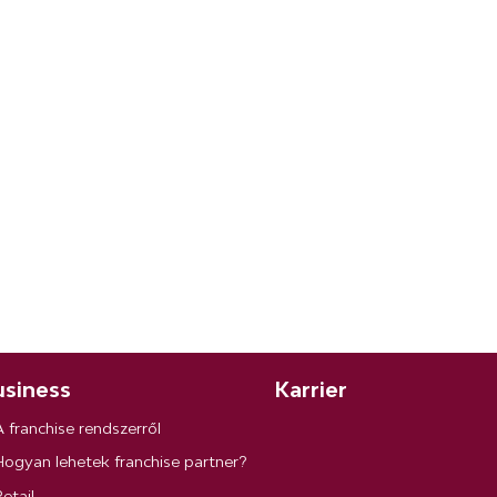
siness
Karrier
A franchise rendszerről
Hogyan lehetek franchise partner?
etail