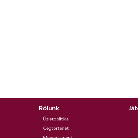
Rólunk
Ját
Üzletpolitika
Cégtörténet
Menedzsment