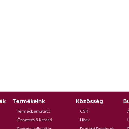
ék
Termékeink
Közösség
Bu
Termékbemutató
CSR
Összetevő kereső
Hírek
Energia kalkulátor
Fornetti Facebook
R