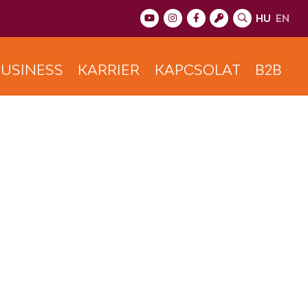
HU
EN
USINESS
KARRIER
KAPCSOLAT
B2B