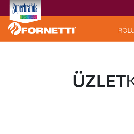
RÓL
ÜZLET