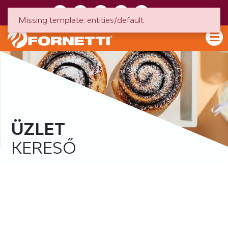
HU
EN
Missing template: entities/default
ÜZLET
KERESŐ