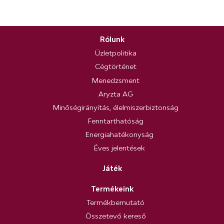
Rólunk
Üzletpolitika
Cégtörténet
Menedzsment
Aryzta AG
Minőségirányítás, élelmiszerbiztonság
Fenntarthatóság
Energiahatékonyság
Éves jelentések
Játék
Termékeink
Termékbemutató
Összetevő kereső