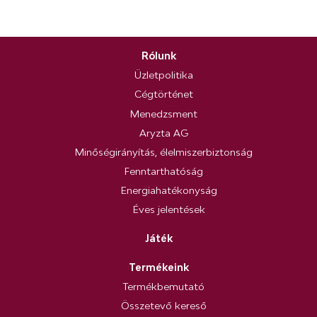
Rólunk
Üzletpolitika
Cégtörténet
Menedzsment
Aryzta AG
Minőségirányítás, élelmiszerbiztonság
Fenntarthatóság
Energiahatékonyság
Éves jelentések
Játék
Termékeink
Termékbemutató
Összetevő kereső