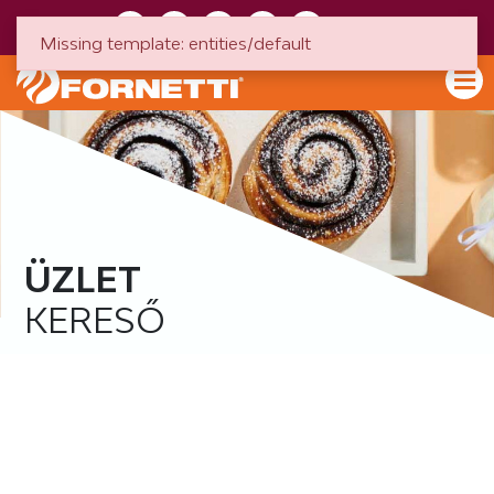
HU
EN
Missing template: entities/default
ÜZLET
KERESŐ