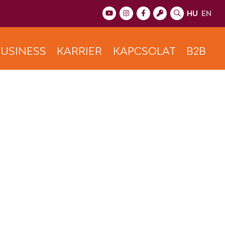
HU
EN
USINESS
KARRIER
KAPCSOLAT
B2B