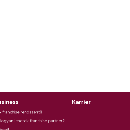
siness
Karrier
A franchise rendszerről
Hogyan lehetek franchise partner?
etail