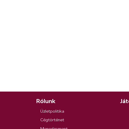
Rólunk
Ját
Üzletpolitika
Cégtörténet
Menedzsment