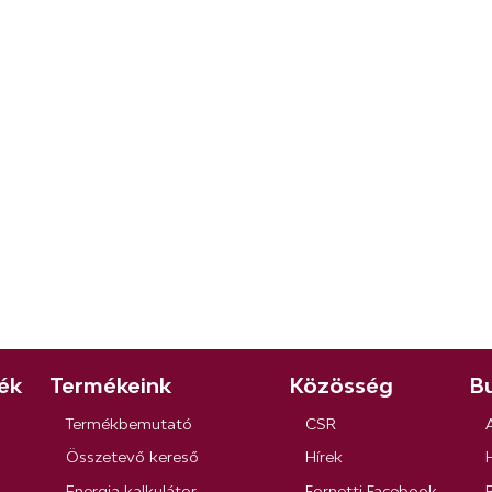
ék
Termékeink
Közösség
Bu
Termékbemutató
CSR
Összetevő kereső
Hírek
Energia kalkulátor
Fornetti Facebook
R