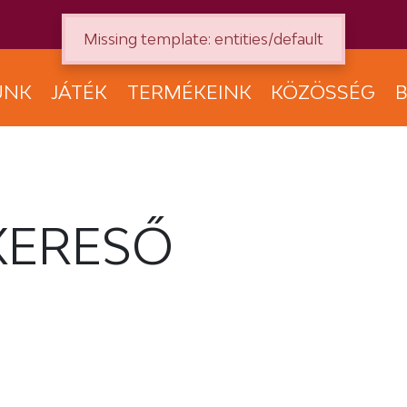
Missing template: entities/default
UNK
JÁTÉK
TERMÉKEINK
KÖZÖSSÉG
B
KERESŐ