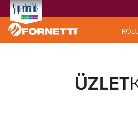
RÓL
ÜZLET